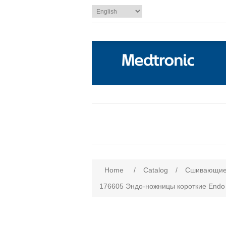
Attribute name
Att
Home
/
Сatalog
/
Сшивающие 
176605 Эндо-ножницы короткие Endo S