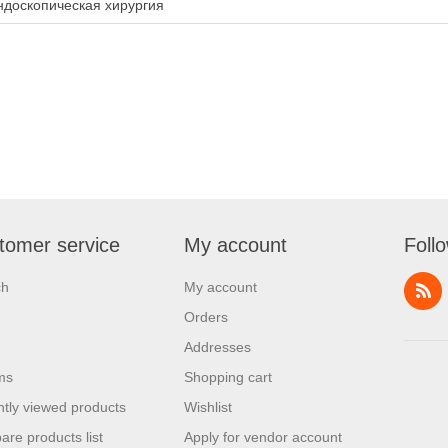
ндоскопическая хирургия
tomer service
My account
Foll
ch
My account
Orders
Addresses
ms
Shopping cart
tly viewed products
Wishlist
re products list
Apply for vendor account