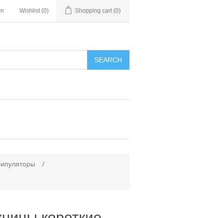
in
Wishlist
(0)
Shopping cart
(0)
SEARCH
нипуляторы
/
ницы короткие