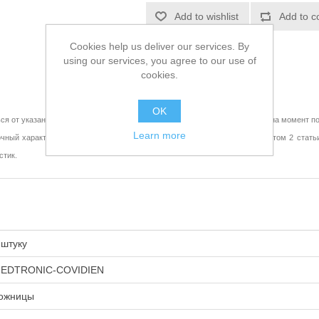
Add to wishlist
Add to c
Cookies help us deliver our services. By
using our services, you agree to our use of
cookies.
OK
ся от указанных на сайте, уточняйте технические характеристики товара на момент по
Learn more
чный характер и не является публичной офертой в соответствии с пунктом 2 стать
стик.
 штуку
EDTRONIC-COVIDIEN
ожницы