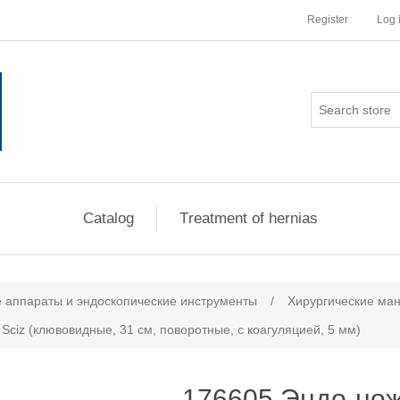
Register
Log 
Сatalog
Тreatment of hernias
ribute value
аппараты и эндоскопические инструменты
/
Хирургические ма
ciz (клювовидные, 31 см, поворотные, с коагуляцией, 5 мм)
176605 Эндо-нож