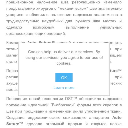
прецизионное наложение шва революционно изменило
представление хирургов о "механическом" шве значительно
ускорило и облегчило наложение надежных анастомозов в
труднодоступных неудобных для ручного шва местах и
сделало возможным выполнение уникальных
органосохраняющих операций.
Компания
Auto Suture
™ первой в мире стала применять
титановые скрепки которые не дают артефактов при
Cookies help us deliver our services. By
магнитно-резонансной томографии что в последующем
using our services, you agree to our use of
стало мировым стандартом для сшивающих аппаратов.
cookies.
Первая в мире рассасывающаяся скрепка
Auto Suture
™
расширила применение сшивающих аппаратов при
OK
акушерских гинекологических и урологических
Learn more
вмешательствах.
Появление новой технологии DST™ обеспечило надежное
получение идеальной “В-образной” формы всех скрепок в
шве при прошивании измененной и/или уплотненной ткани.
Создание эндоскопических сшивающих аппаратов
Auto
Suture
™ сделало огромный прорыв и открыло новые