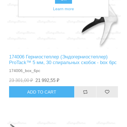
Learn more
174006 Герниостеплер (Эндогерниостеплер)
ProTack™ 5 мм, 30 спиральных скобок - box 6pc
174006_box_6pc
23 301,00 ₽
21 992,55 ₽
ADD TO CART